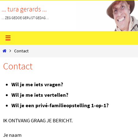
Ga
... tura gerards ...
naar
... ZEG GEDOE GERUST GEDAG ...
de
inhoud
Home
Contact
Contact
Wil je me iets vragen?
Wil je me iets vertellen?
Wil je een privé-familieopstelling
1-op-1
?
IK ONTVANG GRAAG JE BERICHT.
Je naam