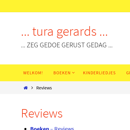
Ga
naar
de
... tura gerards ...
inhoud
... ZEG GEDOE GERUST GEDAG ...
Ga
WELKOM!
BOEKEN
KINDERLIEDJES
G
naar
de
Home
Reviews
inhoud
Reviews
Boeken
– Reviews