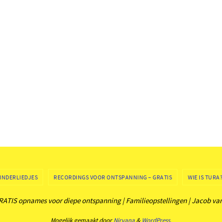
INDERLIEDJES
RECORDINGS VOOR ONTSPANNING – GRATIS
WIE IS TURA
| GRATIS opnames voor diepe ontspanning | Familieopstellingen | Jacob v
Mogelijk gemaakt door
Nirvana
&
WordPress.